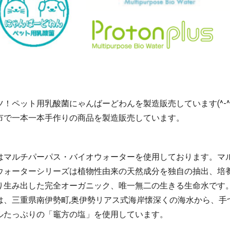
！ペット用乳酸菌にゃんばーどわんを製造販売しています(^-^)
市で一本一本手作りの商品を製造販売しています。
はマルチパーパス・バイオウォーターを使用しております。マ
ウォーターシリーズは植物性由来の天然成分を独自の抽出、培
り生み出した完全オーガニック、唯一無二の生きる生命水です
は、三重県南伊勢町,奥伊勢リアス式海岸懐深くの海水から、手
ルたっぷりの「竈方の塩」を使用しています。